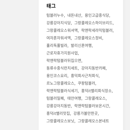
태그
텀블러누수
내돈내산
용인고급중식당
강릉강아지식당
그랑콜레오스하이브리드
그랑콜레오스워셔액
락앤락세라믹텀블러
여자혼자워셔액
그랑콜레오스정비
홀리독풀빌라
발리신혼여행
근로자휴가지원사업
락앤락텀블러뒤집으면
동류수중식런치세트
강아지동반카페
용인코스요리
흥덕회사근처회식
르노그랑콜레오스
쿠팡텀블러
락앤락텀블러식세기
흥덕it밸리회식장소
텀블러밀폐
태안여행
그랑콜레오스
강릉강아지동반
락앤락텀블러보온시간
흥덕it밸리맛집
강릉가볼만한곳
그랑콜레오스보닛
그랑콜레오스본네트