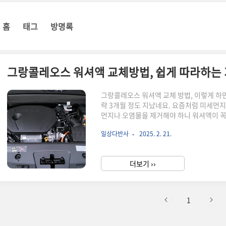
홈
태그
방명록
그랑콜레오스 워셔액 교체방법, 쉽게 따라하는
그랑콜레오스 워셔액 교체 방법, 이렇게 하면
략 3개월 정도 지났네요. 요즘처럼 미세먼지
먼지나 오염물을 제거해야 하니 워셔액이 꼭
나오는 거예요~ 덕분에 알았어요. 그랑콜레
일상다반사
2025. 2. 21.
그렇기 때문에 주기적으로 점검하는 것이 
방법에 대해서 소개해볼께요.그랑콜레오스 
금 특별한 것 같아요. 과거에는 보닛을 열려
더보기 ››
고 당기면 보닛이 덜컹하고 살짝 열렸었죠. 그
1