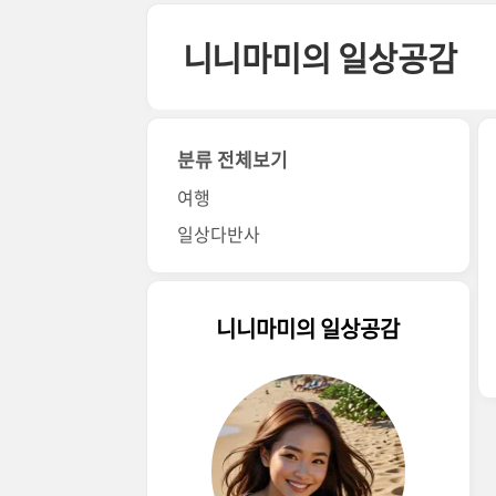
본문 바로가기
니니마미의 일상공감
분류 전체보기
여행
일상다반사
니니마미의 일상공감