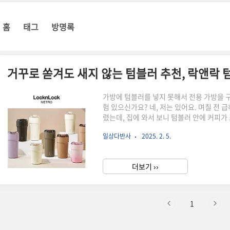
홈
태그
방명록
거꾸로 쏟겨도 새지 않는 텀블러 추천, 락앤락 
가방에 텀블러를 넣지 못해서 전용 가방을 
험 있으신가요? 네, 저는 있어요. 며칠 전
렸는데, 집에 와서 보니 텀블러 안에 커피가
았는데 사실 밀폐가 안 되는 그런 뚜껑인 줄
일상다반사
2025. 2. 5.
리저리 보다가 딱 원하는 상품이 있어서 바로
칠 출퇴근하면서 사용해 본 후기에 대해서
사실 텀블러 하면 요즘 스탠리 텀블러가 대
더보기 ››
편이 작년 여름에 아이스커피 마신다며 텀블
1