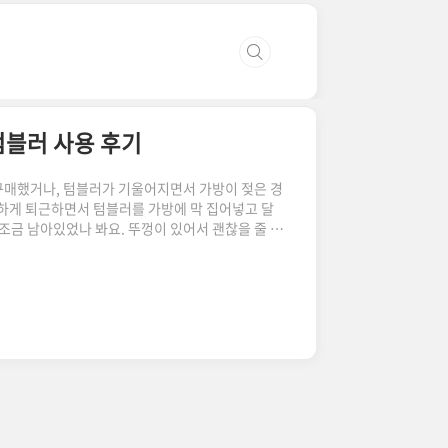
텀블러 사용 후기
구매했거나, 텀블러가 기울어지면서 가방이 젖은 경
 급하게 퇴근하면서 텀블러를 가방에 막 집어넣고 달
 조금 남아있었나 봐요. 뚜껑이 있어서 괜찮을 줄 알
 몰랐던 거죠.그래서 저녁에 쿠팡에서 텀블러를 이
 주문했고, 다음 날 새벽에 바로 배송되어서 요 며
 포스팅해볼게요!락앤락 메트로카페 세라믹 텀블러
세잖아요~ 저도 스탠리 텀블러가 하나 있었는데 남
러에 얼음 넣어놓고 깜빡했다가 다음..