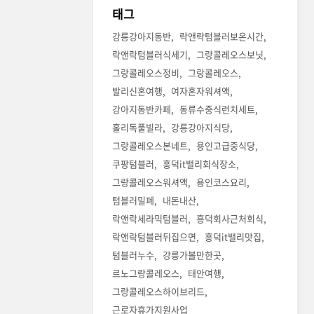
태그
강릉강아지동반
락앤락텀블러보온시간
락앤락텀블러식세기
그랑콜레오스보닛
그랑콜레오스정비
그랑콜레오스
발리신혼여행
여자혼자워셔액
강아지동반카페
동류수중식런치세트
홀리독풀빌라
강릉강아지식당
그랑콜레오스본네트
용인고급중식당
쿠팡텀블러
흥덕it밸리회식장소
그랑콜레오스워셔액
용인코스요리
텀블러밀폐
내돈내산
락앤락세라믹텀블러
흥덕회사근처회식
락앤락텀블러뒤집으면
흥덕it밸리맛집
텀블러누수
강릉가볼만한곳
르노그랑콜레오스
태안여행
그랑콜레오스하이브리드
근로자휴가지원사업