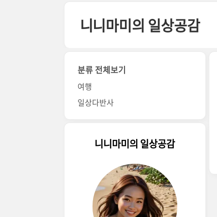
본문 바로가기
니니마미의 일상공감
분류 전체보기
여행
일상다반사
니니마미의 일상공감