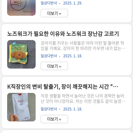
하기에는 변화가 너무 크고, 네일아트 받기에는 마
하는 사업입니다. 이 제도는 프랑스의 "체크바캉스
일상다반사
2025. 1. 29.
땅히 마음에 드는 디자인이 없어서 애매할 때, 그런
제도"를 벤치마킹한 사업이라고 하고, 2018년도
날에는 속눈썹 연장이 최고인 것 같아요. 작년 연말
부터 꾸준히 이루어지고 있는 제도래요...
더보기 ››
모임도 많고 여행도 가게 되어서 겸사겸사 속눈썹
연장을 하려고 알아보다가 우연히 발견한 곳인데,
유지력이 너무 오래 가서 앞으로 속눈썹 연장은 무
조건 여기다! 하고 단골 예약한 곳이 있어서 포스팅
노즈워크가 필요한 이유와 노즈워크 장난감 고르기
남겨놓으려고 해요. 마북동 EYE쁘다여기는 용인
강아지를 키우는 사람들은 아마 이런 말 들어본 적
기흥구에 있는 속눈썹 전문 샵이에요. 저는 속눈썹
있을 거예요. 강아지 한 마리만 키우면 내가 없는 시
이 짧은 편이라 속눈썹 펌은 별로 효과가 없어서 주
간 동안 혼자서 너무 외로울 것 같아서 한 마리를 더
로 속눈썹 연장을 좋아하는데, 최근 1년동안 마땅
일상다반사
2025. 1. 18.
데려오면, (둘이서 같이 놀면서 즐겁게 있는 것이
한 곳을 찾지 못해서 계속 여기저기 옮겨다녔어요.
아니라) 나를 기다리는 외로운 강아지 두 마리가 있
네이버 후기가 엄..
더보기 ››
을 뿐이라는 이야기.저 역시도 서로 재미있게 장난
도 치고 낮잠도 자고 잘 있을거라고 생각했었는데,
강아지 홈캠을 설치하고 보니 절대 그렇지 않더라
구요. 가족들이 출근하자마자 그때부터 강아지들
K직장인의 변비 탈출기, 장이 깨끗해지는 시간 "클린24시간" 내돈내산 후기
의 시간은 기다림의 연속이었어요.그렇다면 강아
직장 생활을 하면서 늘어난 것은 나의 경력만 늘어
지의 혼자 있는 시간이 긴 기다림이 아니라 혼자서
난 것이 아니었어요. 저는 이런 것들도 같이 늘었더
도 잘 놀 수 있는 시간이길 바란다면 강아지에게 노
라구요..ㅎㅎ종일 앉아있어서 늘어난 뱃살모니터
즈워크 장난감을 선물하는 건 어떨까요? 강아지에
일상다반사
2025. 1. 18.
보느라고 늘어난 거북목변비 때문에 화장실에 앉아
게 노즈워크 장난감이 필요한 이유와 초보자도 쉽
있는 시간물 대신 아메리카노 마시고, 샐러드 같은
게 고르는 노즈워크 장난감에 대..
더보기 ››
식이섬유 대신 고기 반찬이나 면 요리 더 많이 먹고,
종일 앉아서 일하고 운동은 거의 안 하니까 배변 활