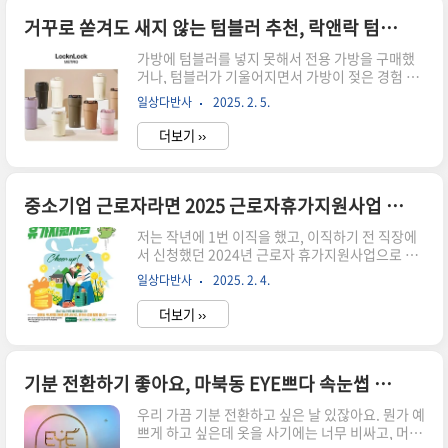
도 경고등이 뜨지 않아요. 그렇기 때문에 주기적으
로 점검하는 것이 중요해요. 오늘 포스팅은 그랑콜
거꾸로 쏟겨도 새지 않는 텀블러 추천, 락앤락 텀블러 사용 후기
레오스 워셔액 교체 방법에 대해서 소개해볼께요.
가방에 텀블러를 넣지 못해서 전용 가방을 구매했
그랑콜레오스 보닛 열기그랑콜레오스의 보닛은 여
거나, 텀블러가 기울어지면서 가방이 젖은 경험 있
는 방법이 조금 특별한 것 같아요. 과거에는 보닛을
으신가요? 네, 저는 있어요. 며칠 전 급하게 퇴근하
열려면 핸들 아래쪽에 있는 보닛 레버를 한 번만 딸
일상다반사
2025. 2. 5.
면서 텀블러를 가방에 막 집어넣고 달렸는데, 집에
깍하고 당기면 보닛이 덜컹하고 살짝 열렸었죠. 그
와서 보니 텀블러 안에 커피가 조금 남아있었나 봐
리고 그 틈 사이로 손을 넣어서 2중..
더보기 ››
요. 뚜껑이 있어서 괜찮을 줄 알았는데 사실 밀폐가
안 되는 그런 뚜껑인 줄 몰랐던 거죠.그래서 저녁에
쿠팡에서 텀블러를 이리저리 보다가 딱 원하는 상
품이 있어서 바로 주문했고, 다음 날 새벽에 바로 배
중소기업 근로자라면 2025 근로자휴가지원사업 꼭 참여하세요!
송되어서 요 며칠 출퇴근하면서 사용해 본 후기에
저는 작년에 1번 이직을 했고, 이직하기 전 직장에
대해서 포스팅해볼게요!락앤락 메트로카페 세라믹
서 신청했던 2024년 근로자 휴가지원사업으로 지
텀블러사실 텀블러 하면 요즘 스탠리 텀블러가 대
원금 받아서 남편과 총 2번의 휴가를 다녀왔어요.
세잖아요~ 저도 스탠리 텀블러가 하나 있었는데 남
일상다반사
2025. 2. 4.
이게 생각보다 꽤 쏠쏠하더라구요? 그래서 이직한
편이 작년 여름에 아이스커피 마신다며 텀블러에
새 회사에서도 근로자 휴가지원사업 지원금 받기
얼음 넣어놓고 깜빡했다가 다음..
더보기 ››
위해 회사에 보고 드렸더니 대표님과 직원들이 너
무 좋아했답니다. 근로자휴가지원사업에 대해서
한번 소개해볼께요~"근로자휴가지원사업"이란?
근로자 휴가지원사업은 말 그대로 '근로자'에게 '휴
기분 전환하기 좋아요, 마북동 EYE쁘다 속눈썹 연장 후기
가'를 '지원하는 사업'이에요. 직장 내 자유로운 휴
우리 가끔 기분 전환하고 싶은 날 있잖아요. 뭔가 예
가 문화 조성과 국내여행 활성화를 위해 정부와 기
쁘게 하고 싶은데 옷을 사기에는 너무 비싸고, 머리
업이 함께 근로자의 국내여행 경비(휴가비)를 지원