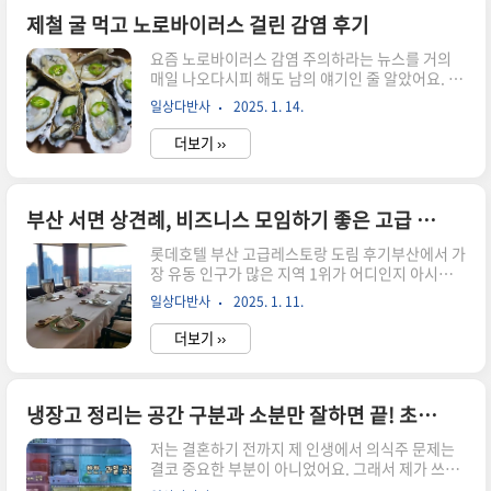
동이 원활하지 못한 것은 당연한 일이에요! 변비에
좋다는 것도 다양하게 먹어봐도 별로 효과가 없었
제철 굴 먹고 노로바이러스 걸린 감염 후기
어요.그런데 최근에 동료가 기가 막히는 걸 발견했
요즘 노로바이러스 감염 주의하라는 뉴스를 거의
다며 하나 주길래 먹어봤는데, 3일 내내 화장실 못
매일 나오다시피 해도 남의 얘기인 줄 알았어요. 사
갔던 거 한 번에 해결했어요. 변비에서 해방되는 이
실 노로바이러스라는 건 말로만 들었지 정확하게
기분, 진짜 겪어보지 못한 사람은 알 수 없을 거예요
일상다반사
2025. 1. 14.
어디서 어떻게 감염되는지, 그게 무슨 바이러스인
ㅠㅠ 저의 경험담과 함께 꿀팁 공유할께요!!부작용
지 잘 알지도 못했어요. 근데 이번에 지옥에서 온 노
없는 클린24..
더보기 ››
로바이러스에 감염되고 나서 뼈저리게 후회했답니
다. 노로바이러스란 유행성 바이러스성 위장염이
라고 해요. 그래서 이 병에 걸리면 위와 장, 둘 다 지
옥을 맛보게 되는 그런 대환장 콜라보레이션이에
부산 서면 상견례, 비즈니스 모임하기 좋은 고급 중식레스토랑 도림 후기
요.저는 노로바이러스 처음 걸려봤지만 이건 정말
롯데호텔 부산 고급레스토랑 도림 후기부산에서 가
지옥에서 온 바이러스라고 표현하고 싶을 정도로
장 유동 인구가 많은 지역 1위가 어디인지 아시나
최악의 경험이었네요.지옥에서 온 노로바이러스노
요? 바로 서면이에요. 서면은 부산 지하철 1호선과
로바이러스 감염 경로저는 이번에 친구 집에서 먹
일상다반사
2025. 1. 11.
2호선이 지나가는 교통의 중심지이자 만남의 장소
은 생굴에서 감염되었어요. 처음에 노로바이러스
이며, 부산을 방문한 모든 관광객들이 필수적으로
가 유행인 거 생각나서 먹지 말까 잠시 고민하기도
더보기 ››
가는 곳이지요. 여기 서면에는 부산의 랜드마크라
..
고 표현해도 될 롯데호텔, 롯데백화점 부산 본점이
오랜 시간 동안 그 자리를 지키고 있어요.저는 지난
연말 롯데호텔 43층에 있는 고급 중식레스토랑인
냉장고 정리는 공간 구분과 소분만 잘하면 끝! 초보 주부의 냉장고 정리 후기
도림에서 친구들과 연말 송년회를 보내고 왔어요.
저는 결혼하기 전까지 제 인생에서 의식주 문제는
30대 초반까지만 해도 친구들과 대화가 잘 안될 정
결코 중요한 부분이 아니었어요. 그래서 제가 쓰던
도로 시끌벅적한 식당에서 고기 굽고 미친 듯이 웃
냉장고에는 엄마가 보내준 김치 두어 가지 외에는
고 떠들다가 한껏 취해서 집에 오곤 했는데, 소득 수