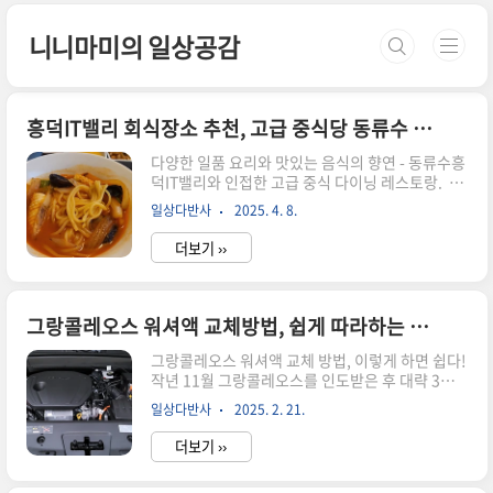
본문 바로가기
니니마미의 일상공감
흥덕IT밸리 회식장소 추천, 고급 중식당 동류수 방문 후기
다양한 일품 요리와 맛있는 음식의 향연 - 동류수흥
덕IT밸리와 인접한 고급 중식 다이닝 레스토랑. 고
급 중식당 동류수에서 점심 회식 추천예전에 비해
일상다반사
2025. 4. 8.
서 회식 문화가 많이 바뀌어서 그런지, 퇴근하고 나
서 지글지글 삼겹살에 소주 한잔 하는 그런 분위기
더보기 ››
보다는 점심 시간에 깔끔하게 맛있는 점심 먹고 카
페에서 음료 하나 테이크아웃 해서 들어와서 오후
업무하는 걸 더 선호하게 되는 것 같아요. 최근 출산
휴가 들어가는 동료가 있어서 회식 장소를 물색하
그랑콜레오스 워셔액 교체방법, 쉽게 따라하는 가이드
던 중에 흥덕 IT밸리 앞에 있는 고급 중식당 동류수
를 발견했어요. 한번도 방문해본 적 없는 식당이라
그랑콜레오스 워셔액 교체 방법, 이렇게 하면 쉽다!
살짝 걱정이 되었지만 식사 후기를 보니 음식에 대
작년 11월 그랑콜레오스를 인도받은 후 대략 3개
한 평가도 좋았고, 분위기에 대한 칭찬도 많길래 회
월 정도 지났네요. 요즘처럼 미세먼지가 심하고 눈
일상다반사
2025. 2. 21.
식 장소로 건의했더니 다들 거리도 가깝고 메뉴에
이나 비가 많이 올 때는 유리에 묻은 먼지나 오염물
대한 호불호가 갈리..
을 제거해야 하니 워셔액이 꼭 필요하잖아요! 그런
더보기 ››
데 워셔액이 별로 없는지 찔끔 나오는 거예요~ 덕
분에 알았어요. 그랑콜레오스는 워셔액이 부족해