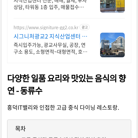
지식산업센터 전문, 매매, 월세, 투자
상담, 타워동 1층 입주, 매물접수환
영
https://www.signiture-gg2.co.kr
광고
시그니처광교2 지식산업센터 호
실실사가능, 사전예약필수
즉시입주가능, 광교사무실, 공장, 연
구소 용도, 소형면적~대형면적, 호실
방문문의 전층, 반개층, 개별호실 분
양중, 신분당선 상현역 도보이용가
능, 특별분양상담
다양한 일품 요리와 맛있는 음식의 향
연
-
동류수
흥덕IT밸리와 인접한 고급 중식 다이닝 레스토랑.
목차