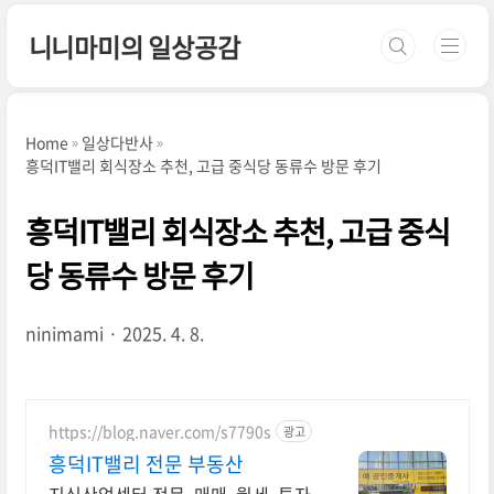
본문 바로가기
니니마미의 일상공감
Home
일상다반사
흥덕IT밸리 회식장소 추천, 고급 중식당 동류수 방문 후기
흥덕IT밸리 회식장소 추천, 고급 중식
당 동류수 방문 후기
ninimami
2025. 4. 8.
https://blog.naver.com/s7790s
광고
흥덕IT밸리 전문 부동산