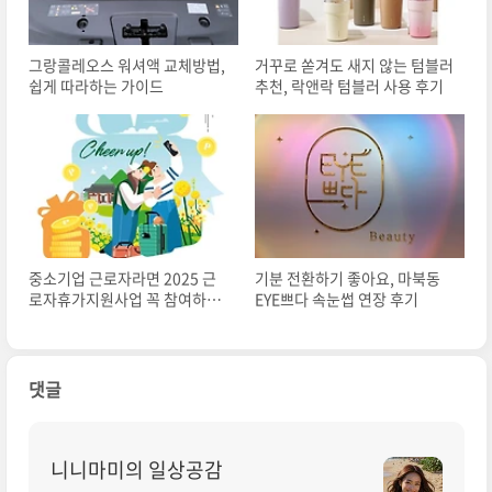
그랑콜레오스 워셔액 교체방법,
거꾸로 쏟겨도 새지 않는 텀블러
쉽게 따라하는 가이드
추천, 락앤락 텀블러 사용 후기
중소기업 근로자라면 2025 근
기분 전환하기 좋아요, 마북동
로자휴가지원사업 꼭 참여하세
EYE쁘다 속눈썹 연장 후기
요!
댓글
니니마미의 일상공감