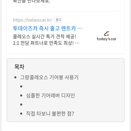
확신을 만나보세요.
https://todayscar.kr/
광고
투데이즈카 즉시 출고 렌트카 신
차 장기렌트 특가
콜레오스 실시간 특가 견적 제공!
1:1 전담 파트너로 만족도 최상! 전
문가의 1:1 맞춤 컨설팅으로 합리적
으로 장기렌트/리스를 이용해 보세
요!
목차
그랑콜레오스 기어봉 사용기
심플한 기어레버 디자인
직접 타보니 불편한 점?