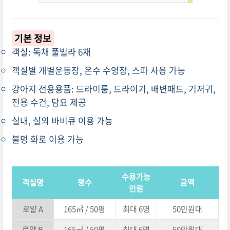
기본 정보
객실: 독채 풀빌라 6채
객실별 개별운동장, 온수 수영장, 스파 사용 가능
강아지 전용용품: 드라이룸, 드라이기, 배변패드, 기저귀,
전용 수건, 담요 제공
실내, 실외 바비큐 이용 가능
불멍 화로 이용 가능
수용가능
객실명
평수
금액
인원
로얄 A
165㎡ / 50평
최대 6명
50만원대
로얄 B
165㎡ / 50평
최대 6명
50만원대