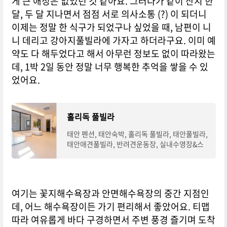
게 큰 애정은 없었던 것 같아요. 그러다가 같이 산지 한
달, 두 달 지나면서 점점 서로 의사소통 (?) 이 되더니
이제는 정말 한 식구가 되었구나 싶었을 때, 남편이 니
니 데리고 강아지풀빌라에 가자고 하더라구요. 이미 예
약도 다 해두었다고 해서 아무런 정보도 없이 따라왔는
데, 1박 2일 동안 정말 너무 행복한 추억을 쌓을 수 있
었어요.
홀리독 풀빌라
태안 펜션, 태안숙박, 홀리독 풀빌라, 태안풀빌라,
태안애견풀빌라, 반려견운동장, 실내수영장&스
파, 단독 바베큐장, 카페, 꽃지해수욕장
여기는 꽃지해수욕장과 안면해수욕장의 중간 지점인
데, 어느 해수욕장이든 가기 편리해서 좋았어요. 티맵
따라 여유롭게 바다 구경하면서 주변 풍경 즐기며 도착