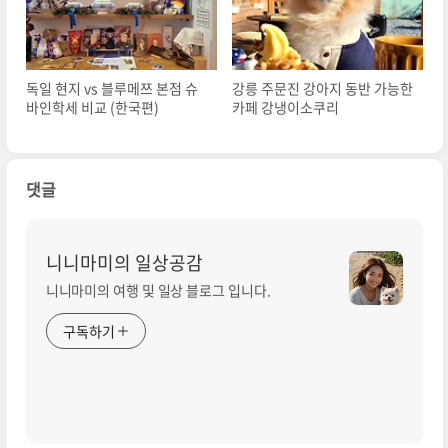
독일 현지 vs 블루메쯔 본점 슈
강릉 주문진 강아지 동반 가능한
바인학세 비교 (한국편)
카페 강냉이소쿠리
댓글
니니마미의 일상공감
니니마미의 여행 및 일상 블로그 입니다.
구독하기