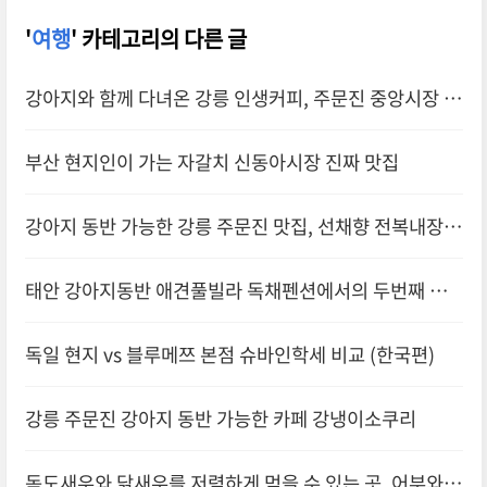
'
여행
' 카테고리의 다른 글
강아지와 함께 다녀온 강릉 인생커피, 주문진 중앙시장 카
페시로울
부산 현지인이 가는 자갈치 신동아시장 진짜 맛집
강아지 동반 가능한 강릉 주문진 맛집, 선채향 전복내장죽
후기
태안 강아지동반 애견풀빌라 독채펜션에서의 두번째 힐
링 이야기
독일 현지 vs 블루메쯔 본점 슈바인학세 비교 (한국편)
강릉 주문진 강아지 동반 가능한 카페 강냉이소쿠리
독도새우와 닭새우를 저렴하게 먹을 수 있는 곳, 어부와