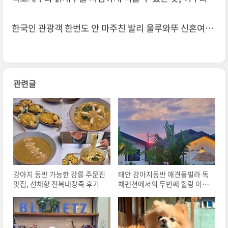
바다
한국인 관광객 한번도 안 마주친 발리 울루와뚜 신혼여행
호텔
관련글
강아지 동반 가능한 강릉 주문진
태안 강아지동반 애견풀빌라 독
맛집, 선채향 전복내장죽 후기
채펜션에서의 두번째 힐링 이야
기