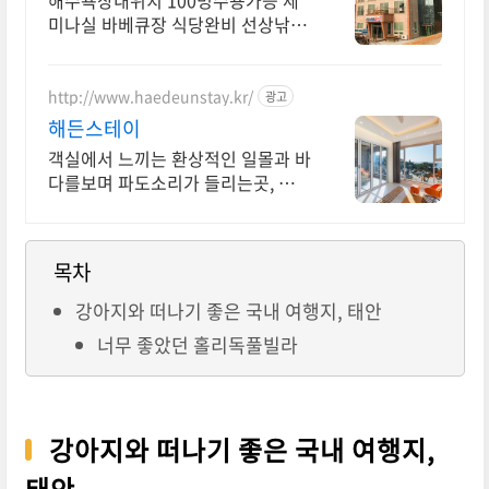
해수욕장내위치 100명수용가능 세
미나실 바베큐장 식당완비 선상낚시
체험 숙박시 모든 부대 시설이 준비
되어 있습니다됭
http://www.haedeunstay.kr/
광고
해든스테이
객실에서 느끼는 환상적인 일몰과 바
다를보며 파도소리가 들리는곳, 갯벌
체험, 헤루질 낭만적인 이곳에 당신
을 초대합니다.
목차
강아지와 떠나기 좋은 국내 여행지, 태안
너무 좋았던 홀리독풀빌라
강아지와 떠나기 좋은 국내 여행지,