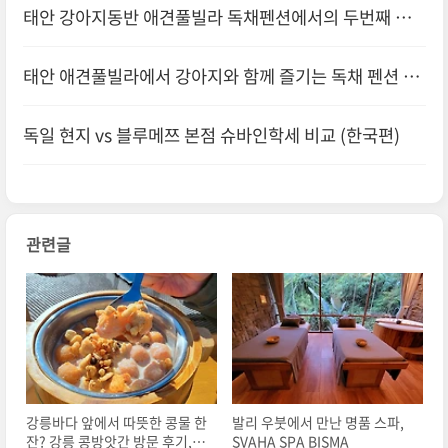
태안 강아지동반 애견풀빌라 독채펜션에서의 두번째 힐
링 이야기
태안 애견풀빌라에서 강아지와 함께 즐기는 독채 펜션 여
행 후기
독일 현지 vs 블루메쯔 본점 슈바인학세 비교 (한국편)
관련글
강릉바다 앞에서 따뜻한 콩물 한
발리 우붓에서 만난 명품 스파,
잔? 강릉 콩방앗간 방문 후기, 위
SVAHA SPA BISMA