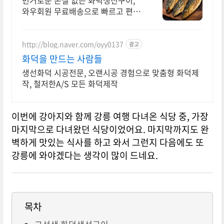
번거로운 손질 없는 화덕생선구이,
와우회원 무료배송으로 빠르고 편리
하게! 바쁜 당신을 위해 깨끗하게 손
질된 생선, 오늘주문 내일도착 로켓
배송.
http://blog.naver.com/oyy0137
광고
화덕을 만드는 사람들
생선화덕 시공전문, 오랜시공 경험으로 맞춤형 화덕제
작, 철저한A/S 모든 화덕제작
이번에 강아지와 함께 강릉 여행 다녀온 식당 중, 가장
마지막으로 다녀왔던 식당이었어요. 마지막까지도 완
벽하게 맛있는 식사를 하고 와서 그런지 다음에도 또
강릉에 와야겠다는 생각이 많이 드네요.
목차